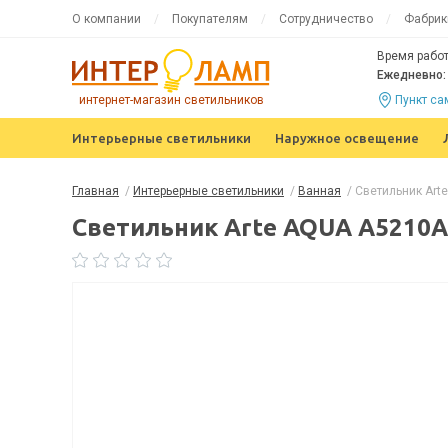
О компании
Покупателям
Сотрудничество
Фабрик
Время работ
Ежедневно: 
интернет-магазин светильников
Пункт с
Интерьерные светильники
Наружное освещение
Главная
/
Интерьерные светильники
/
Ванная
/
Светильник Art
Светильник Arte AQUA A5210A