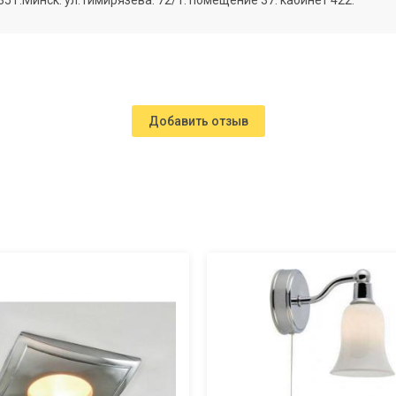
г.Минск. ул.Тимирязева. 72/1. помещение 37. кабинет 422.
Добавить отзыв