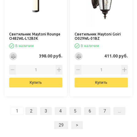
Светильник Maytoni Rounge
Светильник Maytoni Goiri
O482WL-L12B3K
O029WL-01BZ
В наличии
В наличии
398.00 руб.
411.00 руб.
Купить
Купить
2
3
4
5
6
7
...
29
>