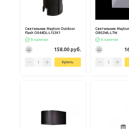
Светильник Maytoni Outdoor
Светильник Mayto
Flash O044DL-L1S3K1
O802WL-L7W
В наличии
В наличии
158.00 руб.
1
Купить