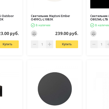
i Outdoor
Светильник Maytoni Ember
Светильник 
B3K
O499CL-L10B3K
O802WL-L7B
В наличии
В наличи
23.00 руб.
239.00 руб.
Купить
Купить