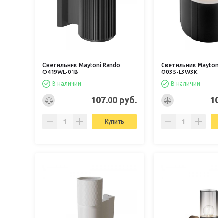
Светильник Maytoni Rando
Светильник Maytoni
O419WL-01B
O035-L3W3K
В наличии
В наличии
107.00 руб.
1
Купить