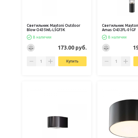
Светильник Maytoni Outdoor
Светильник Mayton
Blow O435WL-L5GF3K
Amas O432FL-01GF
В наличии
В наличии
173.00 руб.
1
Купить