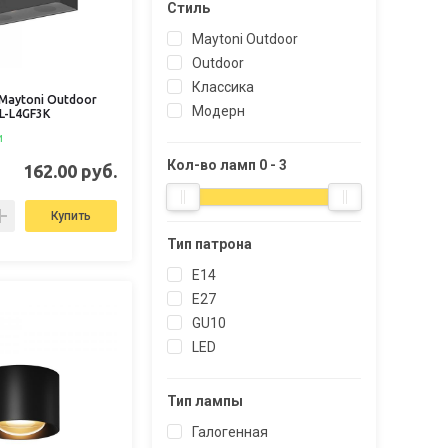
Стиль
Maytoni Outdoor
Outdoor
Классика
Maytoni Outdoor
Модерн
L-L4GF3K
и
Кол-во ламп
0
-
3
162.00 руб.
Купить
Тип патрона
E14
E27
GU10
LED
Тип лампы
Галогенная