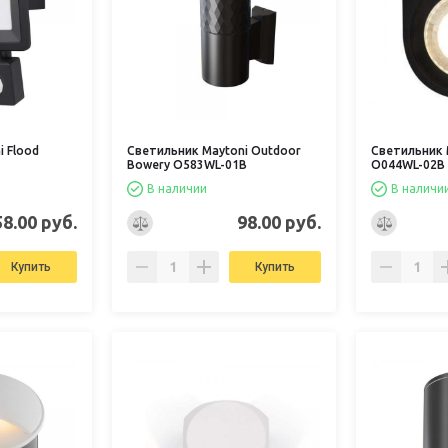
 Flood
Светильник Maytoni Outdoor
Светильник 
Bowery O583WL-01B
O044WL-02B
В наличии
В наличи
58.00 руб.
98.00 руб.
Купить
Купить