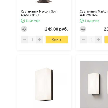
Светильник Maytoni Goiri
Светильник Maytoni
O029FL-01BZ
O492WL-02GF
В наличии
В наличии
249.00 руб.
2
Купить