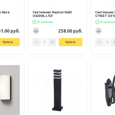
 Alura
Светильник Maytoni Wald
Светильник 
O420WL-L7GF
STREET O010
В наличии
В наличи
51.00 руб.
258.00 руб.
Купить
Купить