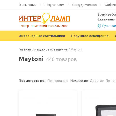
О компании
Покупателям
Сотрудничество
Фабрик
Время работ
Ежедневно: 
интернет-магазин светильников
Пункт с
Интерьерные светильники
Наружное освещение
Главная
/
Наружное освещение
/
Maytoni
Maytoni
446 товаров
Посмотреть по:
По названию
Недорогие
Дорогие
По по