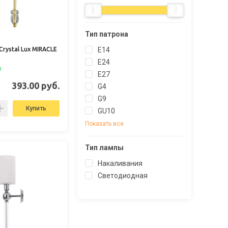
Тип патрона
rystal Lux MIRACLE
E14
E24
и
E27
393.00 руб.
G4
G9
Купить
GU10
Показать все
Тип лампы
Накаливания
Светодиодная