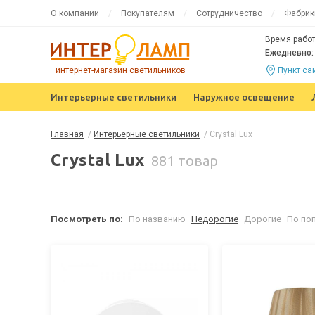
О компании
Покупателям
Сотрудничество
Фабрик
Время работ
Ежедневно: 
интернет-магазин светильников
Пункт с
Интерьерные светильники
Наружное освещение
Главная
/
Интерьерные светильники
/
Crystal Lux
Crystal Lux
881 товар
Посмотреть по:
По названию
Недорогие
Дорогие
По по