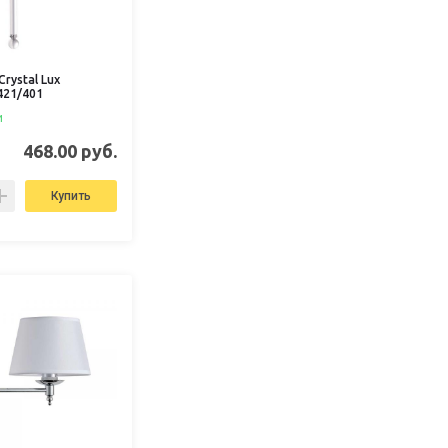
rystal Lux
421/401
и
468.00 руб.
Купить