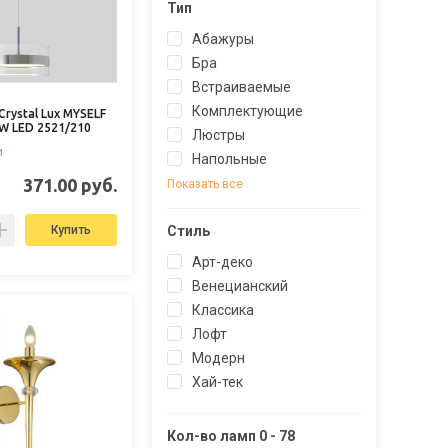
Тип
Абажуры
Бра
Встраиваемые
Комплектующие
rystal Lux MYSELF
W LED 2521/210
Люстры
и
Напольные
371.00 руб.
Показать все
Купить
Стиль
Арт-деко
Венецианский
Классика
Лофт
Модерн
Хай-тек
Кол-во ламп
0
-
78