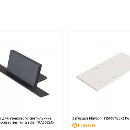
р для трекового светильника
Заглушка Maytoni TRA004EC-21W
ccessories for tracks TRA002EC-
Под заказ