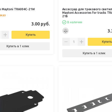
р Maytoni TRA004C-21W
Аксессуар для трекового свети
Maytoni Accessories for tracks T
аказ
21B
В наличии
3.00 руб.
3.
Купить
Купить
Купить в 1 клик
Купить в 1 клик