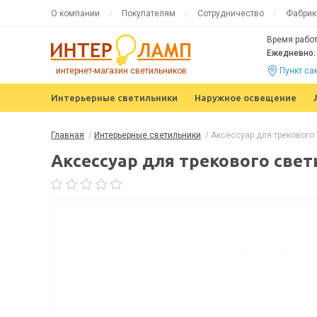
О компании
Покупателям
Сотрудничество
Фабрик
Время работ
Ежедневно: 
интернет-магазин светильников
Пункт с
Интерьерные светильники
Наружное освещение
Главная
/
Интерьерные светильники
/
Аксессуар для трекового 
Аксессуар для трекового свети