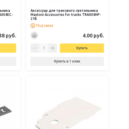
льника
Аксессуар для трекового светильника
RA004EC-
Maytoni Accessories for tracks TRA004HP-
21B
Под заказ
38 руб.
4.00 руб.
Купить
Купить в 1 клик