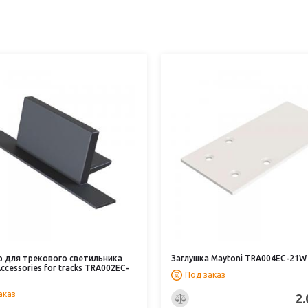
р для трекового светильника
Заглушка Maytoni TRA004EC-21W
ccessories for tracks TRA002EC-
Под заказ
аказ
2.