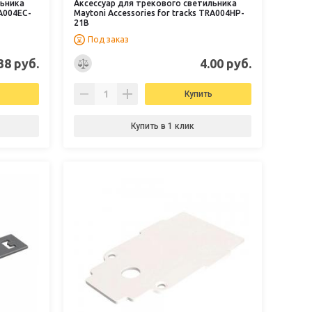
льника
Аксессуар для трекового светильника
RA004EC-
Maytoni Accessories for tracks TRA004HP-
21B
Под заказ
38 руб.
4.00 руб.
Купить
Купить в 1 клик