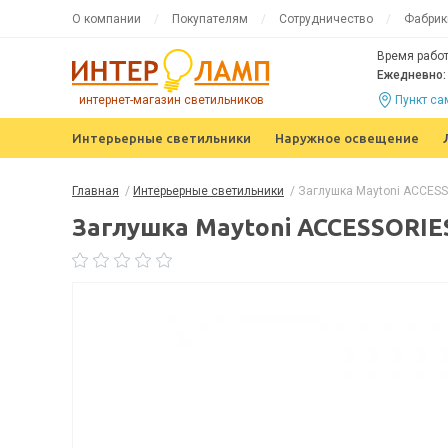
О компании
Покупателям
Сотрудничество
Фабрик
Время работ
Ежедневно: 
интернет-магазин светильников
Пункт с
Интерьерные светильники
Наружное освещение
Главная
/
Интерьерные светильники
/
Заглушка Maytoni ACCES
Заглушка Maytoni ACCESSORI