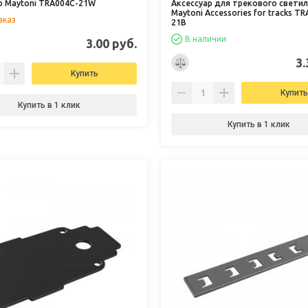
р Maytoni TRA004C-21W
Аксессуар для трекового свети
Maytoni Accessories for tracks T
аказ
21B
В наличии
3.00 руб.
3.
Купить
Купить
Купить в 1 клик
Купить в 1 клик