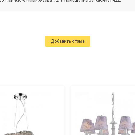
г.Минск. ул.Тимирязева. 72/1. помещение 37. кабинет 422.
Добавить отзыв