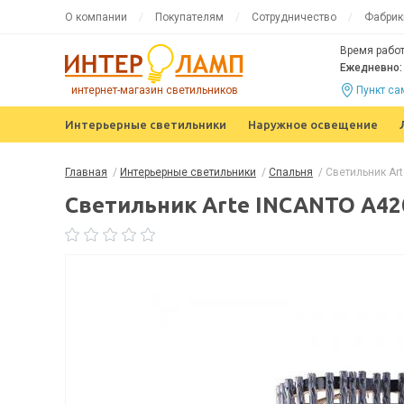
О компании
Покупателям
Сотрудничество
Фабрик
Время работ
Ежедневно: 
интернет-магазин светильников
Пункт с
Интерьерные светильники
Наружное освещение
Главная
/
Интерьерные светильники
/
Спальня
/
Светильник Ar
Светильник Arte INCANTO A42