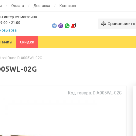
и
Оплата
Доставка
Контакты
ы интернет-магазина
9:00 - 21:00
Сравнение то
амовывоза
Лампы
Скидки
toni Dune DIA005WL-02G
005WL-02G
Код товара: DIA005WL-02G