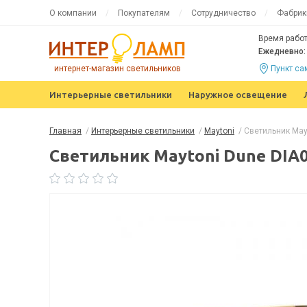
О компании
Покупателям
Сотрудничество
Фабрик
Время работ
Ежедневно: 
интернет-магазин светильников
Пункт с
Интерьерные светильники
Наружное освещение
Главная
/
Интерьерные светильники
/
Maytoni
/
Светильник May
Светильник Maytoni Dune DIA