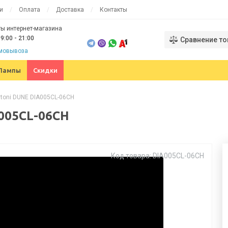
и
Оплата
Доставка
Контакты
ы интернет-магазина
9:00 - 21:00
Сравнение то
амовывоза
Лампы
Скидки
toni DUNE DIA005CL-06CH
005CL-06CH
Код товара: DIA005CL-06CH