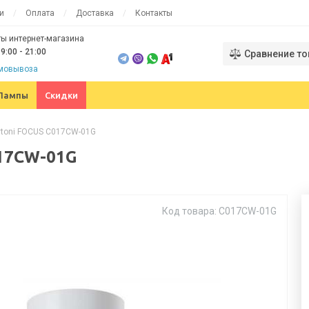
и
Оплата
Доставка
Контакты
ы интернет-магазина
9:00 - 21:00
Сравнение то
амовывоза
Лампы
Скидки
ytoni FOCUS C017CW-01G
017CW-01G
Код товара: C017CW-01G