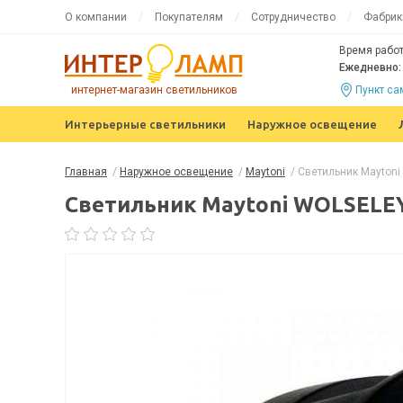
О компании
Покупателям
Сотрудничество
Фабрик
Время работ
Ежедневно: 
интернет-магазин светильников
Пункт с
Интерьерные светильники
Наружное освещение
Главная
/
Наружное освещение
/
Maytoni
/
Светильник Mayton
Светильник Maytoni WOLSELE