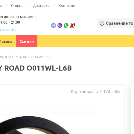
и
Оплата
Доставка
Контакты
ы интернет-магазина
9:00 - 21:00
Сравнение то
амовывоза
Лампы
Скидки
i WOLSELEY ROAD O011WL-L6B
Y ROAD O011WL-L6B
Код товара: O011WL-L6B