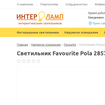
О компании
Покупателям
Сотрудничество
Фабрик
Время работ
Ежедневно: 
интернет-магазин светильников
Пункт с
Интерьерные светильники
Наружное освещение
Главная
/
Наружное освещение
/
Favourite
/
Светильник Favouri
Светильник Favourite Pola 28