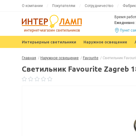
О компании
Покупателям
Сотрудничество
Фабрик
Время работ
Ежедневно: 
интернет-магазин светильников
Пункт с
Интерьерные светильники
Наружное освещение
Главная
/
Наружное освещение
/
Favourite
/
Светильник Favouri
Светильник Favourite Zagreb 1