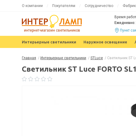
О компании
Покупателям
Сотрудничество
Фабрик
Время работ
Ежедневно: 
интернет-магазин светильников
Пункт с
Интерьерные светильники
Наружное освещение
Главная
/
Интерьерные светильники
/
STLuce
/
Светильник ST L
Светильник ST Luce FORTO SL1