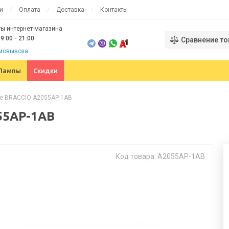
и
Оплата
Доставка
Контакты
ы интернет-магазина
9:00 - 21:00
Сравнение то
амовывоза
Лампы
Скидки
te BRACCIO A2055AP-1AB
55AP-1AB
Код товара: A2055AP-1AB