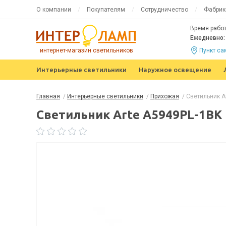
О компании
Покупателям
Сотрудничество
Фабрик
Время работ
Ежедневно: 
интернет-магазин светильников
Пункт с
Интерьерные светильники
Наружное освещение
Главная
/
Интерьерные светильники
/
Прихожая
/
Светильник A
Светильник Arte A5949PL-1BK