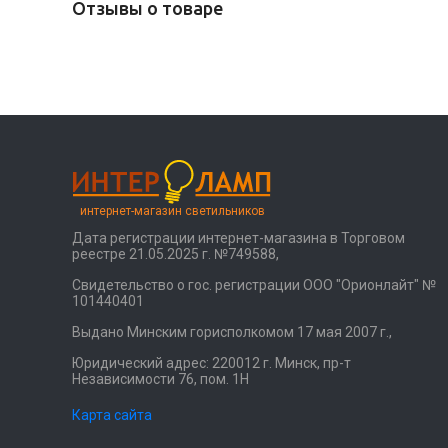
Отзывы о товаре
интернет-магазин светильников
Дата регистрации интернет-магазина в Торговом
реестре 21.05.2025 г. №749588,
Свидетельство о гос. регистрации ООО "Орионлайт" №
101440401
Выдано Минским горисполкомом 17 мая 2007 г.,
Юридический адрес: 220012 г. Минск, пр-т
Независимости 76, пом. 1Н
Карта сайта