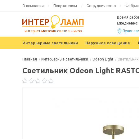
О компании
Покупателям
Сотрудничество
Фабрик
Время работ
Ежедневно: 
интернет-магазин светильников
Пункт с
Интерьерные светильники
Наружное освещение
Главная
/
Интерьерные светильники
/
Odeon Light
/
Светильник
Светильник Odeon Light RASTO