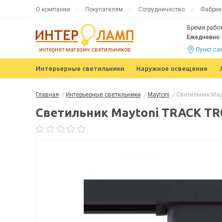
О компании
Покупателям
Сотрудничество
Фабрик
Время работ
Ежедневно: 
интернет-магазин светильников
Пункт с
Интерьерные светильники
Наружное освещение
Главная
/
Интерьерные светильники
/
Maytoni
/
Светильник May
Светильник Maytoni TRACK TR