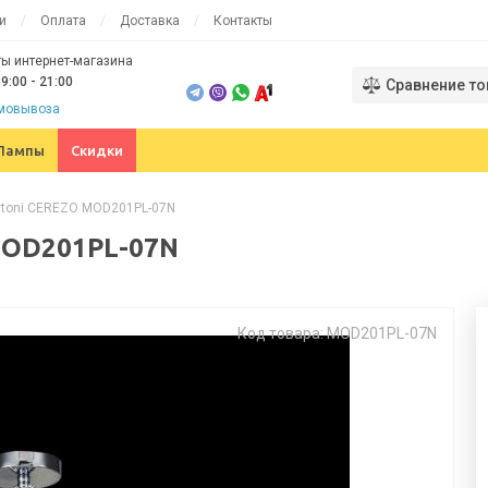
и
Оплата
Доставка
Контакты
ы интернет-магазина
9:00 - 21:00
Сравнение то
амовывоза
Лампы
Скидки
ytoni CEREZO MOD201PL-07N
MOD201PL-07N
Код товара: MOD201PL-07N