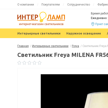
О компании
Покупателям
Сотрудничество
Фабрик
Время работ
Ежедневно: 
интернет-магазин светильников
Пункт с
Интерьерные светильники
Наружное освещение
Главная
/
Интерьерные светильники
/
Freya
/
Светильник Freya
Светильник Freya MILENA FR5