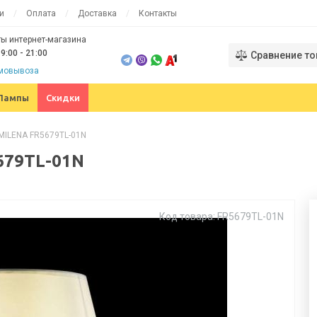
и
Оплата
Доставка
Контакты
ы интернет-магазина
9:00 - 21:00
Сравнение то
амовывоза
Лампы
Скидки
 MILENA FR5679TL-01N
679TL-01N
Код товара: FR5679TL-01N