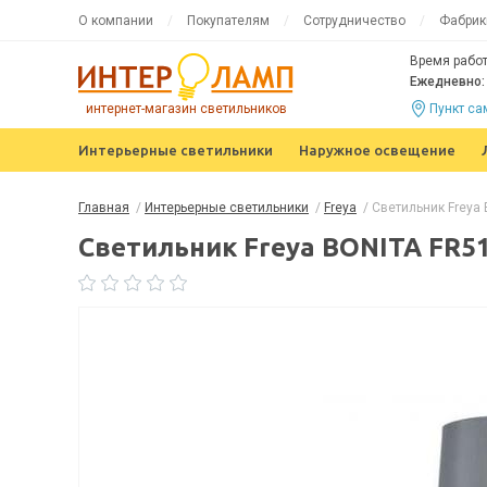
О компании
Покупателям
Сотрудничество
Фабрик
Время работ
Ежедневно: 
интернет-магазин светильников
Пункт с
Интерьерные светильники
Наружное освещение
Главная
/
Интерьерные светильники
/
Freya
/
Светильник Freya 
Светильник Freya BONITA FR5