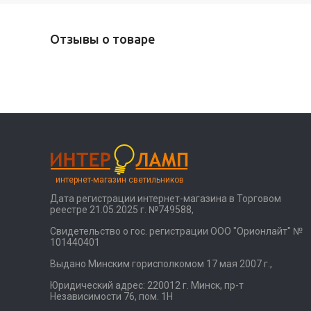
Отзывы о товаре
интернет-магазин светильников
Дата регистрации интернет-магазина в Торговом
реестре 21.05.2025 г. №749588,
Свидетельство о гос. регистрации ООО "Орионлайт" №
101440401
Выдано Минским горисполкомом 17 мая 2007 г.,
Юридический адрес: 220012 г. Минск, пр-т
Независимости 76, пом. 1Н