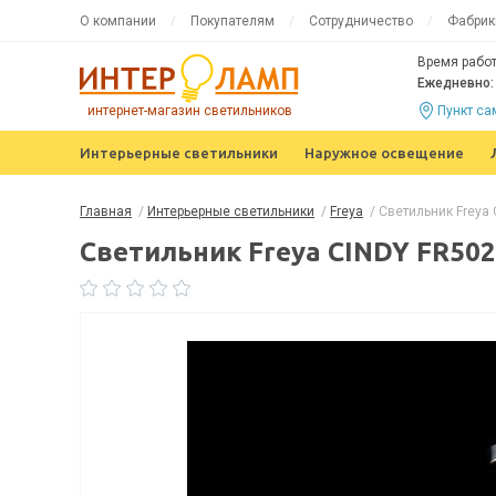
О компании
Покупателям
Сотрудничество
Фабрик
Время работ
Ежедневно: 
интернет-магазин светильников
Пункт с
Интерьерные светильники
Наружное освещение
Главная
/
Интерьерные светильники
/
Freya
/
Светильник Freya
Светильник Freya CINDY FR50