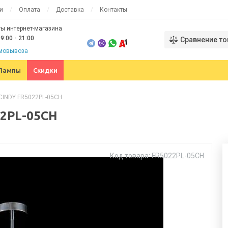
и
Оплата
Доставка
Контакты
ы интернет-магазина
9:00 - 21:00
Сравнение то
амовывоза
Лампы
Скидки
 CINDY FR5022PL-05CH
22PL-05CH
Код товара: FR5022PL-05CH