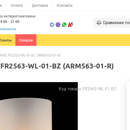
и
Оплата
Доставка
Контакты
ы интернет-магазина
9:00 - 21:00
Сравнение то
амовывоза
Лампы
Скидки
RNE FR2563-WL-01-BZ (ARM563-01-R)
FR2563-WL-01-BZ (ARM563-01-R)
Код товара: FR2563-WL-01-BZ