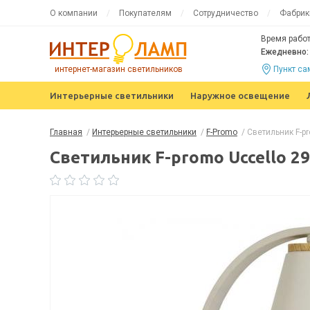
О компании
Покупателям
Сотрудничество
Фабрик
Время работ
Ежедневно: 
интернет-магазин светильников
Пункт с
Интерьерные светильники
Наружное освещение
Главная
/
Интерьерные светильники
/
F-Promo
/
Светильник F-p
Светильник F-promo Uccello 2