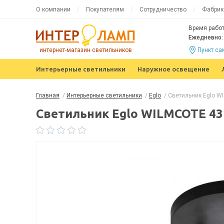
О компании
Покупателям
Сотрудничество
Фабрик
Время работ
Ежедневно: 
интернет-магазин светильников
Пункт с
Интерьерные светильники
Наружное освещение
Главная
/
Интерьерные светильники
/
Eglo
/
Светильник Eglo W
Светильник Eglo WILMCOTE 43