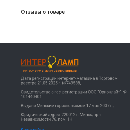
Отзывы о товаре
интернет-магазин светильников
Дата регистрации интернет-магазина в Торговом
реестре 21.05.2025 г. №749588,
Свидетельство о гос. регистрации ООО "Орионлайт" №
101440401
Выдано Минским горисполкомом 17 мая 2007 г.,
Юридический адрес: 220012 г. Минск, пр-т
Независимости 76, пом. 1Н
Карта сайта