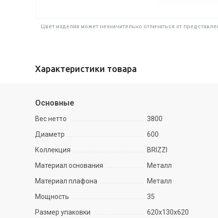
Цвет изделия может незначительно отличаться от представлен
Характеристики товара
Основные
Вес нетто
3800
Диаметр
600
Коллекция
BRIZZI
Материал основания
Металл
Материал плафона
Металл
Мощность
35
Размер упаковки
620х130х620